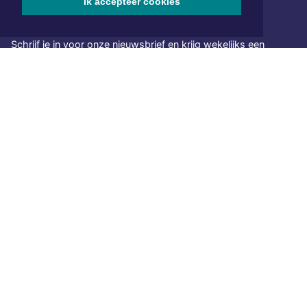
Ik accepteer cookies
NIEUWSBRIEF AANMELDEN
Schrijf je in voor onze nieuwsbrief en krijg wekelijks een
samenvatting van alle gebeurtenissen uit jouw regio.
Aanmelden
ONLINE DAGBLADEN
Overige dagbladen in de regio