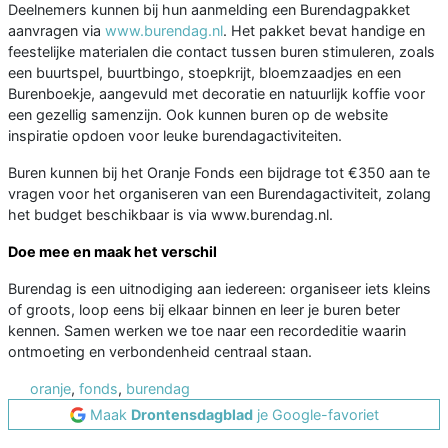
Deelnemers kunnen bij hun aanmelding een Burendagpakket
aanvragen via
www.burendag.nl
. Het pakket bevat handige en
feestelijke materialen die contact tussen buren stimuleren, zoals
een buurtspel, buurtbingo, stoepkrijt, bloemzaadjes en een
Burenboekje, aangevuld met decoratie en natuurlijk koffie voor
een gezellig samenzijn. Ook kunnen buren op de website
inspiratie opdoen voor leuke burendagactiviteiten.
Buren kunnen bij het Oranje Fonds een bijdrage tot €350 aan te
vragen voor het organiseren van een Burendagactiviteit, zolang
het budget beschikbaar is via www.burendag.nl.
Doe mee en maak het verschil
Burendag is een uitnodiging aan iedereen: organiseer iets kleins
of groots, loop eens bij elkaar binnen en leer je buren beter
kennen. Samen werken we toe naar een recordeditie waarin
ontmoeting en verbondenheid centraal staan.
oranje
,
fonds
,
burendag
Maak
Drontensdagblad
je Google-favoriet