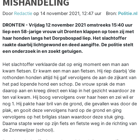
MISHANDELING
Door
Redactie
op
14 november 2021, 12:47 uur
Bron:
Politie.nl
DRONTEN - Vrijdag 12 november 2021 omstreeks 15:40 uur
liep een 58-jarige vrouw uit Dronten klappen op toen zij met
haar honden langs het Dorpsbospad liep. Het slachtoffer
raakte daarbij lichtgewond en deed aangifte. De politie stelt
een onderzoek in en zoekt getuigen.
Het slachtoffer verklaarde dat op enig moment een man aan
kwam fietsen. Er kwam een man aan fietsen. Hij riep daarbij ‘die
rothonden honden altijd hij gaf vervolgens de aan de zijkant van
het pad lopende hond een schop. De vrouw sprak de man
daarop aan en kreeg direct een klap in het gezicht waardoor ze
ten val kwam. Hij boog vervolgens over haar heen en zei wil er
nog 1. Hij pakte haar bril van de grond, die gevallen was door de
plak, en gooit deze vervolgens hard op de grond en ging
vervolgens op het brilglas staan waardoor deze stuk ging.
Daarna stapte weer op zijn fiets en fietste weg in de richting van
de Zonnewijzer (school).