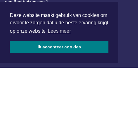
van Benthuizenlaan 1
1701 BZ Heerhugowaard
Deze website maakt gebruik van cookies om
072 8200 600
ervoor te zorgen dat u de beste ervaring krijgt
redactie@xyto.nl
op onze website
Lees meer
www.xyto.nl
SOCIAL MEDIA
Ik accepteer cookies
NIEUWSBRIEF AANMELDEN
Schrijf je in voor onze nieuwsbrief en krijg wekelijks een
samenvatting van alle gebeurtenissen uit jouw regio.
Aanmelden
ONLINE DAGBLADEN