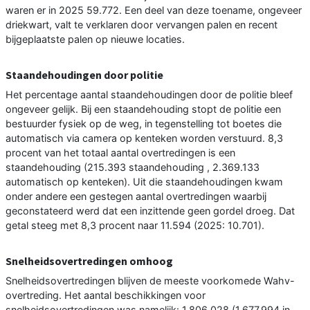
waren er in 2025 59.772. Een deel van deze toename, ongeveer
driekwart, valt te verklaren door vervangen palen en recent
bijgeplaatste palen op nieuwe locaties.
Staandehoudingen door politie
Het percentage aantal staandehoudingen door de politie bleef
ongeveer gelijk. Bij een staandehouding stopt de politie een
bestuurder fysiek op de weg, in tegenstelling tot boetes die
automatisch via camera op kenteken worden verstuurd. 8,3
procent van het totaal aantal overtredingen is een
staandehouding (215.393 staandehouding , 2.369.133
automatisch op kenteken). Uit die staandehoudingen kwam
onder andere een gestegen aantal overtredingen waarbij
geconstateerd werd dat een inzittende geen gordel droeg. Dat
getal steeg met 8,3 procent naar 11.594 (2025: 10.701).
Snelheidsovertredingen omhoog
Snelheidsovertredingen blijven de meeste voorkomede Wahv-
overtreding. Het aantal beschikkingen voor
snelheidsovertredingen was namelijk: 1.806.028 (1.677.994 in