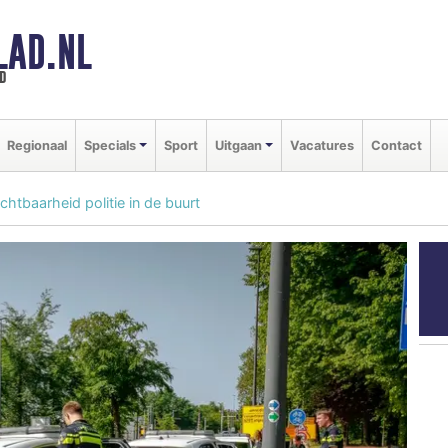
LAD.NL
d
Regionaal
Specials
Sport
Uitgaan
Vacatures
Contact
chtbaarheid politie in de buurt