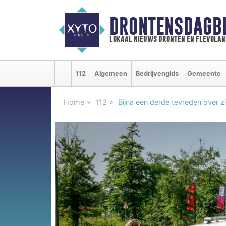
DRONTENSDAGB
lokaal nieuws dronten en flevolan
112
Algemeen
Bedrijvengids
Gemeente
Home
112
Bijna een derde tevreden over zi