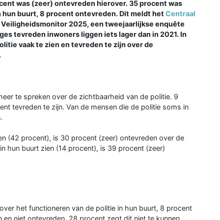
rocent was (zeer) ontevreden hierover. 35 procent was
n hun buurt, 8 procent ontevreden. Dit meldt het
Centraal
 Veiligheidsmonitor 2025, een tweejaarlijkse enquête
es tevreden inwoners liggen iets lager dan in 2021. In
tie vaak te zien en tevreden te zijn over de
.
 meer te spreken over de zichtbaarheid van de politie. 9
ent tevreden te zijn. Van de mensen die de politie soms in
.
ien (42 procent), is 30 procent (zeer) ontevreden over de
in hun buurt zien (14 procent), is 39 procent (zeer)
ver het functioneren van de politie in hun buurt, 8 procent
n en niet ontevreden. 28 procent zegt dit niet te kunnen