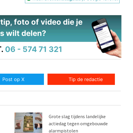
ip, foto of video die je
s wilt delen?
.
06 - 574 71 321
Post op X
Tip de redactie
Grote slag tijdens landelijke
actiedag tegen omgebouwde
alarmpistolen