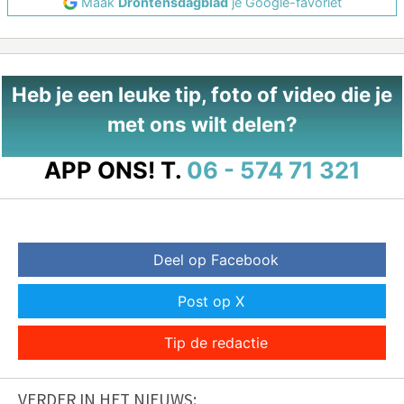
Maak
Drontensdagblad
je Google-favoriet
Heb je een leuke tip, foto of video die je
met ons wilt delen?
APP ONS!
T.
06 - 574 71 321
Deel op Facebook
Post op X
Tip de redactie
VERDER IN HET NIEUWS: