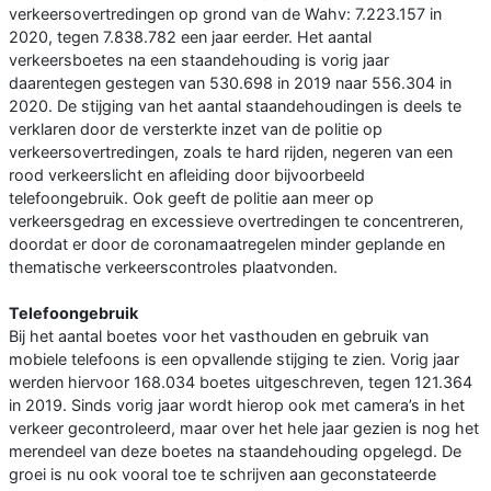
verkeersovertredingen op grond van de Wahv: 7.223.157 in
2020, tegen 7.838.782 een jaar eerder. Het aantal
verkeersboetes na een staandehouding is vorig jaar
daarentegen gestegen van 530.698 in 2019 naar 556.304 in
2020. De stijging van het aantal staandehoudingen is deels te
verklaren door de versterkte inzet van de politie op
verkeersovertredingen, zoals te hard rijden, negeren van een
rood verkeerslicht en afleiding door bijvoorbeeld
telefoongebruik. Ook geeft de politie aan meer op
verkeersgedrag en excessieve overtredingen te concentreren,
doordat er door de coronamaatregelen minder geplande en
thematische verkeerscontroles plaatvonden.
Telefoongebruik
Bij het aantal boetes voor het vasthouden en gebruik van
mobiele telefoons is een opvallende stijging te zien. Vorig jaar
werden hiervoor 168.034 boetes uitgeschreven, tegen 121.364
in 2019. Sinds vorig jaar wordt hierop ook met camera’s in het
verkeer gecontroleerd, maar over het hele jaar gezien is nog het
merendeel van deze boetes na staandehouding opgelegd. De
groei is nu ook vooral toe te schrijven aan geconstateerde