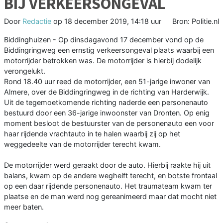
BIJ VERKEERSONGEVAL
Door
Redactie
op
18 december 2019, 14:18 uur
Bron: Politie.nl
Biddinghuizen - Op dinsdagavond 17 december vond op de
Biddingringweg een ernstig verkeersongeval plaats waarbij een
motorrijder betrokken was. De motorrijder is hierbij dodelijk
verongelukt.
Rond 18.40 uur reed de motorrijder, een 51-jarige inwoner van
Almere, over de Biddingringweg in de richting van Harderwijk.
Uit de tegemoetkomende richting naderde een personenauto
bestuurd door een 36-jarige inwoonster van Dronten. Op enig
moment besloot de bestuurster van de personenauto een voor
haar rijdende vrachtauto in te halen waarbij zij op het
weggedeelte van de motorrijder terecht kwam.
De motorrijder werd geraakt door de auto. Hierbij raakte hij uit
balans, kwam op de andere weghelft terecht, en botste frontaal
op een daar rijdende personenauto. Het traumateam kwam ter
plaatse en de man werd nog gereanimeerd maar dat mocht niet
meer baten.